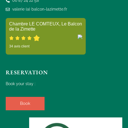
06 87 24 22 58
valerie {a} balcon-lazimette.fr
RESERVATION
Book your stay :
Book